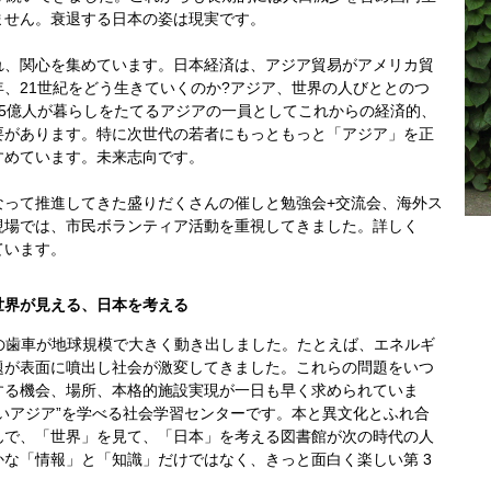
ません。衰退する日本の姿は現実です。
れ、関心を集めています。日本経済は、アジア貿易がアメリカ貿
、21世紀をどう生きていくのか?アジア、世界の人びととのつ
5億人が暮らしをたてるアジアの一員としてこれからの経済的、
要があります。特に次世代の若者にもっともっと「アジア」を正
すめています。未来志向です。
なって推進してきた盛りだくさんの催しと勉強会+交流会、海外ス
現場では、市民ボランティア活動を重視してきました。詳しく
ています。
世界が見える、日本を考える
史の歯車が地球規模で大きく動き出しました。たとえば、エネルギ
題が表面に噴出し社会が激変してきました。これらの問題をいつ
する機会、場所、本格的施設実現が一日も早く求められていま
いアジア”を学べる社会学習センターです。本と異文化とふれ合
んで、「世界」を見て、「日本」を考える図書館が次の時代の人
な「情報」と「知識」だけではなく、きっと面白く楽しい第 3