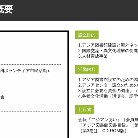
概要
設立目的
1.アジア図書館建設と海外ネ
2.国際交流・異文化理解の促進
3.人材育成事業
活動内容
営利ボランティア市民活動）
1.アジア図書館設立のための
2.アジアセンター設立のため
3.設立に必要な資金の調達。
4.各種文化活動（講演会、語
員会
刊行物
会報『アジアンあい』（会員
『アジア図書館図書目録』（第
（第3巻は、CD-ROM版）