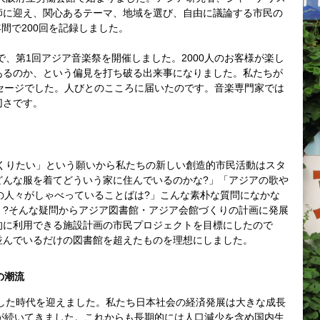
師に迎え、関心あるテーマ、地域を選び、自由に議論する市民の
年間で200回を記録しました。
で、第1回アジア音楽祭を開催しました。2000人のお客様が楽し
あるのか、という偏見を打ち破る出来事になりました。私たちが
セージでした。人びとのこころに届いたのです。音楽専門家では
切さです。
つくりたい」という願いから私たちの新しい創造的市民活動はスタ
どんな服を着てどういう家に住んでいるのかな?」「アジアの歌や
の人々がしゃべっていることばは?」こんな素朴な質問になかな
・?そんな疑問からアジア図書館・アジア会館づくりの計画に発展
的に利用できる施設計画の市民プロジェクトを目標にしたので
並んでいるだけの図書館を超えたものを理想にしました。
の潮流
及した時代を迎えました。私たち日本社会の経済発展は大きな成長
が続いてきました。これからも長期的には人口減少を含め国内生