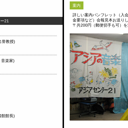
案内
詳しい案内パンフレット（入
金要項など）会報見本お送り
ー21
〒共200円（郵便切手も可）
名誉教授)
・音楽家)
書館館長)