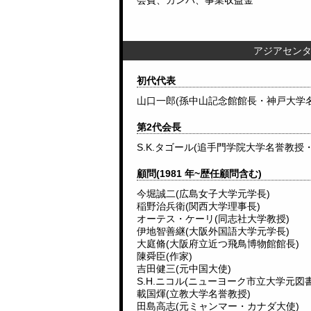
会費、カンパ、事業収益金
アジアセンタ
初代代表
山口一郎(孫中山記念館館長・神戸大学
第2代会長
S.K.タゴール(追手門学院大学名誉教授
顧問(1981 年~歴任顧問含む)
今堀誠二(広島女子大学元学長)
稲野治兵衛(関西大学理事長)
オーテス・ケーリ(同志社大学教授)
伊地智善継(大阪外国語大学元学長)
大庭脩(大阪府立近つ飛鳥博物館館長)
陳舜臣(作家)
吉田健三(元中国大使)
S.H.ニコル(ニューヨーク市立大学元図
載国煇(立教大学名誉教授)
田島高志(元ミャンマー・カナダ大使)