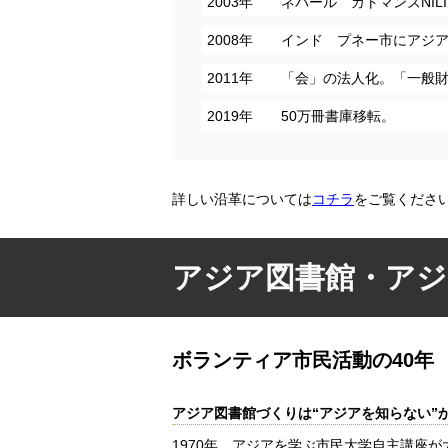
2003年 ネパール カトマンズNI
2008年 インド プネー市にアジ
2011年 「会」の法人化。「一般
2019年 50万冊書庫移転。
詳しい沿革については
コチラ
をご覧くださ
アジア図書館・アジア
ボランティア市民活動の40年
アジア図書館づくりは“アジアを知らない”
1970年、アジアを学ぶ市民大学自主講座