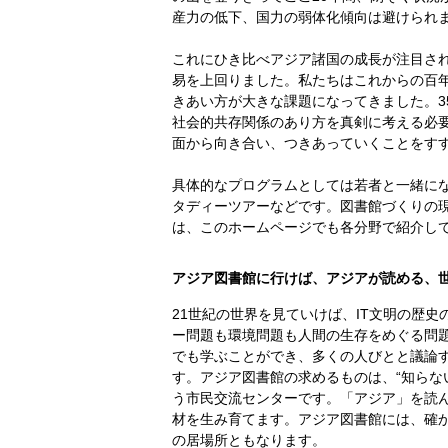
産力の低下、国力の弱体化傾向は避けられ
これにひき比べアジア諸国の成長が注目さ
易を上回りました。私たちはこれからの百年
きあい方が大きな課題になってきました。3
社会的共存関係のあり方を真剣に考える必
面から向き合い、つきあっていくことをす
具体的なプログラムとしては若者と一緒に
タディーツアーなどです。図書館づくりの
は、このホームページでも各分野で紹介し
アジア図書館に行けば、アジアが読める、
21世紀の世界を見ていけば、IT文明の歴
ー問題も環境問題も人間の生存をめぐる問
でも学ぶことができ、多くの人びとと議論
す。アジア図書館の求めるものは、“知らな
う市民交流センターです。「アジア」を読
材を生み育てます。アジア図書館には、確か
の居場所ともなります。