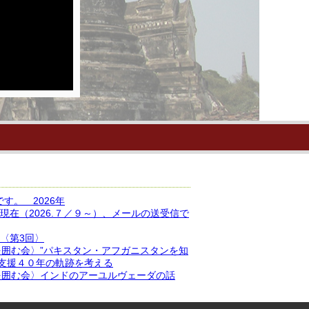
す。 2026年
現在（2026.７／９～）、メールの送受信で
〈第3回〉
を囲む会〉”パキスタン・アフガニスタンを知
支援４０年の軌跡を考える
アを囲む会〉インドのアーユルヴェーダの話