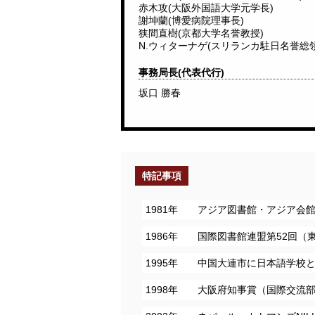
赤木攻(大阪外国語大学元学長)
謝坤蘭(博愛病院理事長)
狭間直樹(京都大学名誉教授)
N.ウィターナゲ(スリランカ駐日名誉総領
事務局長(代表代行)
坂口 勝春
特記事項
1981年 アジア図書館・アジア会
1986年 国際図書館連盟第52回
1995年 中国大連市に日本語学校
1998年 大阪府知事賞（国際交流