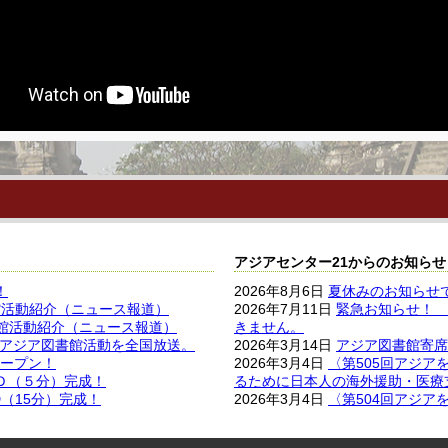
アジアセンター21からのお知らせ
！
2026年8月6日
夏休みのお知らせで
館活動紹介（ニュース報道）
2026年7月11日
緊急お知らせ！ 
書館活動紹介（ニュース報道）
きません。
分)アジア図書館活動を全国放送。
2026年3月14日
アジア図書館寄席
ープン！
2026年3月4日
〈第505回アジア
Ｄ（５分）完成！
るために日本人の海外援助・医療
（15分）完成！
2026年3月4日
〈第504回アジ