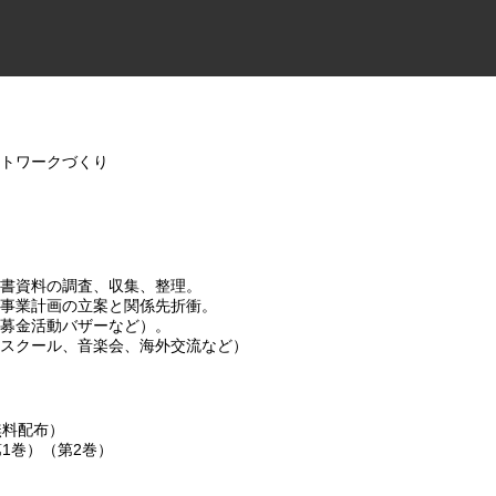
ットワークづくり
図書資料の調査、収集、整理。
の事業計画の立案と関係先折衝。
（募金活動バザーなど）。
学スクール、音楽会、海外交流など）
無料配布）
1巻）（第2巻）