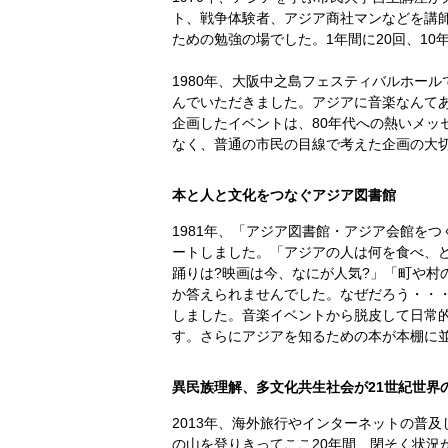
ト、戦争体験者、アジア商社マンなどを講
ための勉強の場でした。1年間に20回、10
1980年、大阪中之島フェスティバルホール
んでいただきました。アジアに音楽なんて
企画したイベントは、80年代への熱いメッ
なく、普通の市民の目線で考えた企画の大
本と人と文化をつなぐアジア図書館
1981年、「アジア図書館・アジア会館を
ートしました。「アジアの人は何を食べ、
踊りは?映画は今、なにが人気?」「町や村
か答えられませんでした。なぜだろう・・
しました。音楽イベントから脱皮して日常
す。さらにアジアを知るための本が本棚に
異民族理解、多文化共生社会が21世紀世界
2013年、海外旅行やインターネットの普
の山を登りきってここ20年間、閉そく状況