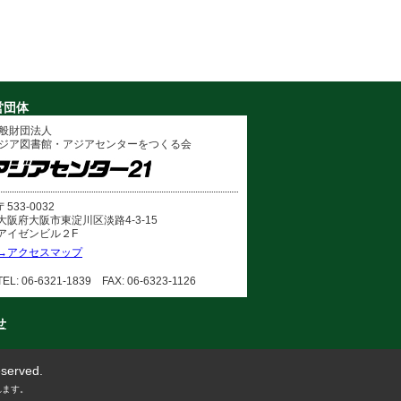
営団体
般財団法人
ジア図書館・アジアセンターをつくる会
〒533-0032
大阪府大阪市東淀川区淡路4-3-15
アイゼンビル２F
→アクセスマップ
TEL: 06-6321-1839 FAX: 06-6323-1126
せ
eserved.
れます。