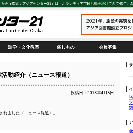
くる会（略称：アジアセンター21）は、ボランティア市民活動を続けてきて40年。
語学・文化教室
催しもの
会員募集
サ
館活動紹介（ニュース報道）
イ
投稿日：2018年4月5日
語
文
図
介されました（ニュース報道）。
ア
@