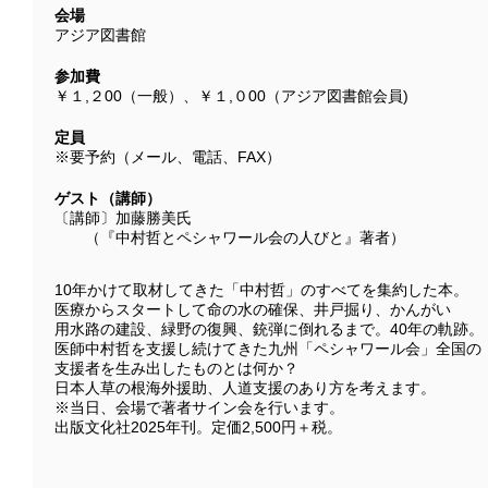
会場
アジア図書館
参加費
￥１,２00（一般）、￥１,０00（アジア図書館会員)
定員
※要予約（メール、電話、FAX）
ゲスト（講師）
〔講師〕加藤勝美氏
（『中村哲とペシャワール会の人びと』著者）
10年かけて取材してきた「中村哲」のすべてを集約した本。
医療からスタートして命の水の確保、井戸掘り、かんがい
用水路の建設、緑野の復興、銃弾に倒れるまで。40年の軌跡。
医師中村哲を支援し続けてきた九州「ペシャワール会」全国の
支援者を生み出したものとは何か？
日本人草の根海外援助、人道支援のあり方を考えます。
※当日、会場で著者サイン会を行います。
出版文化社2025年刊。定価2,500円＋税。