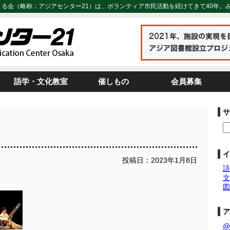
くる会（略称：アジアセンター21）は、ボランティア市民活動を続けてきて40年。
語学・文化教室
催しもの
会員募集
サ
イ
投稿日：2023年1月8日
語
文
図
ア
@