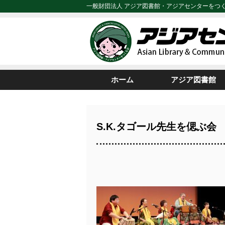
一般財団法人 アジア図書館・アジアセンターをつ
ホーム
アジア図書館
S.K.タゴール先生を偲ぶ会