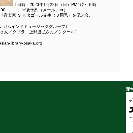
〔日時〕2023年1月22日（日）PM4時～６時
1,000 ※要予約（メール、℡）
ド音楽家 Ｓ.K.タゴール先生（３周忌）を偲ぶ会、
ング（サンガムインドミュージックグループ）
さん／タブラ、正野勝弘さん／シタール）
-library-osaka.org
運
一
ア