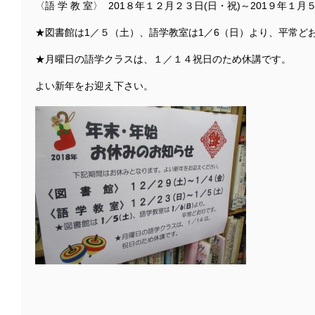
〈語 学 教 室〉 201８年１２月２３日(日・祝)～201９年１月５
★図書館は1／５（土）、語学教室は1／6（日）より、平常ど
★月曜日の語学クラスは、１／１４祝日のため休講です。
よい新年をお迎え下さい。