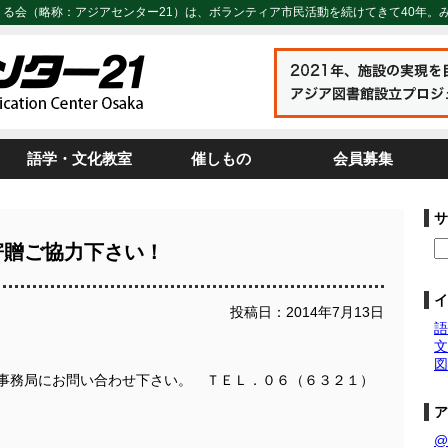
くる会（略称：アジアセンター21）は、ボランティア市民活動を続けてきて40年。
語学・文化教室
催しもの
会員募集
サ
寄贈ご協力下さい！
イ
投稿日：2014年7月13日
語
文
図
事務局にお問い合わせ下さい。 ＴＥＬ．０６（６３２１）
ア
@