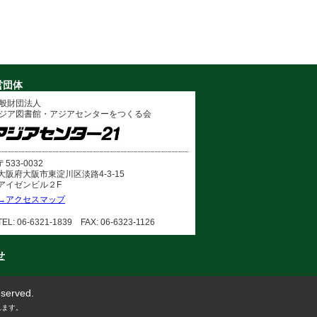
営団体
般財団法人
ジア図書館・アジアセンターをつくる会
〒533-0032
大阪府大阪市東淀川区淡路4-3-15
アイゼンビル２F
→アクセスマップ
TEL: 06-6321-1839 FAX: 06-6323-1126
せ
eserved.
れます。