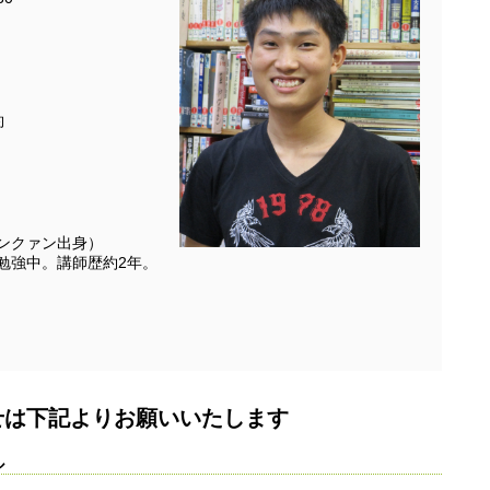
約
ンクァン出身）
勉強中。講師歴約2年。
せは下記よりお願いいたします
ル