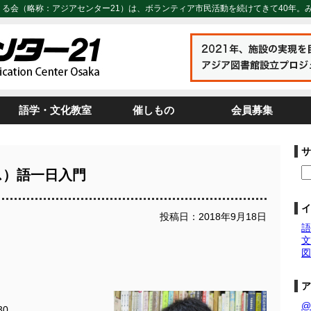
くる会（略称：アジアセンター21）は、ボランティア市民活動を続けてきて40年。
語学・文化教室
催しもの
会員募集
サ
ス）語一日入門
イ
投稿日：2018年9月18日
語
文
図
ア
@
30